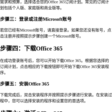
需求和预算，选择适合您的Office 365订阅计划。常见的订阅计
划包括个人版、家庭版和商业版等。
步骤三：登录或注册Microsoft账号
若您已经有Microsoft账号，请直接登录。如果您还没有账号，点
击注册并按照提示步骤创建一个Microsoft账号。
步骤四：下载Office 365
在成功登录账号后，您可以开始下载Office 365。根据您选择的
订阅计划，点击相应的下载按钮即可开始下载Office 365安装程
序。
步骤五：安装Office 365
下载完成后，双击安装程序并按照提示步骤进行安装。在安装过
程中，您可以选择安装的程序和设置您的首选项。