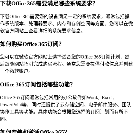
下载Office 365需要满足哪些系统要求？
下载Office 365需要您的设备满足一定的系统要求，通常包括操
作系统版本、处理器要求、内存和存储空间等方面。您可以在微
软官方网站上查看详细的系统要求信息。
如何购买Office 365订阅？
您可以在微软官方网站上选择适合您的Office 365订阅计划，然
后跟随网站指引完成购买流程。通常您需要提供付款信息并创建
一个微软账户。
Office 365订阅包括哪些功能？
Office 365订阅通常包括常用的办公软件如Word、Excel、
PowerPoint等，同时还提供了云存储空间、电子邮件服务、团队
协作工具等功能。具体功能会根据您选择的订阅计划而有所不
同。
如何安装和激活Office 365？