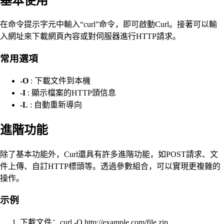
基本使用
在命令提示字元中輸入“curl”命令，即可啟動Curl。接著可以輸
入網址來下載網頁內容或對伺服器進行HTTP請求。
常用選項
-O
: 下載文件到本機
-I
: 顯示檔案的HTTP頭信息
-L
: 自動重新導向
進階功能
除了基本功能外，Curl還具有許多進階功能，如POST請求、文
件上傳、自訂HTTP標頭等。透過參數組合，可以實現更複雜的
操作。
示例
下載文件：curl -O http://example.com/file.zip