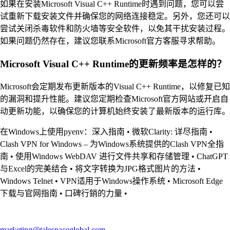
如果在安装Microsoft Visual C++ Runtime时遇到问题，您可以尝
试重新下载安装文件并确保您的网络连接稳定。另外，您还可以
尝试关闭杀毒软件和防火墙等安全软件，以免其干扰安装过程。
如果问题仍然存在，建议您联系Microsoft官方客服寻求帮助。
Microsoft Visual C++ Runtime的更新频率是怎样的？
Microsoft会定期发布更新版本的Visual C++ Runtime，以修复已知
的漏洞和提升性能。建议您定期检查Microsoft官方网站或开启自
动更新功能，以确保您的计算机始终安装了最新版本的运行库。
在Windows上使用pyenv：深入指南
•
微软Clarity: 详尽指南
•
Clash VPN for Windows – 为Windows系统提供的Clash VPN全指
南
•
使用Windows WebDAV 进行文件共享和存储管理
•
ChatGPT
与Excel的完美结合
•
将文字转换为JPG格式图片的方法
•
Windows Telnet
•
VPN适用于Windows操作系统
•
Microsoft Edge
下载与官网指南
•
口碑行銷的力量
•
marketing@talespaceglobal.com