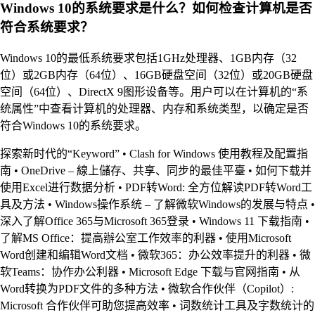
Windows 10的系统要求是什么？如何检查计算机是否
符合系统要求？
Windows 10的最低系统要求包括1GHz处理器、1GB内存（32
位）或2GB内存（64位）、16GB硬盘空间（32位）或20GB硬盘
空间（64位）、DirectX 9图形设备等。用户可以在计算机的“系
统属性”中查看计算机的处理器、内存和系统类型，以确定是否
符合Windows 10的系统要求。
探索新时代的“Keyword”
•
Clash for Windows 使用教程及配置指
南
•
OneDrive – 線上儲存、共享、同步的最佳平臺
•
如何下载并
使用Excel进行数据分析
•
PDF转Word: 全方位解读PDF转Word工
具及方法
•
Windows操作系统 – 了解微软Windows的发展与特点
•
深入了解Office 365与Microsoft 365登录
•
Windows 11 下载指南
•
了解MS Office：提高辦公室工作效率的利器
•
使用Microsoft
Word创建和编辑Word文档
•
微软365：办公效率提升的利器
•
微
软Teams：协作办公利器
•
Microsoft Edge 下载与官网指南
•
从
Word转换为PDF文件的多种方法
•
微软合作伙伴（Copilot）:
Microsoft 合作伙伴可助您提高效率
•
词数统计工具及字数统计的